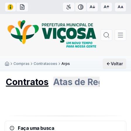
Acesso à Informação
Carta de Serviços
Acessibilidade
Contraste
Voltar
Compras
Contratacoes
Arps
Inicío
Contratos
Atas de Registro 
Faça uma busca