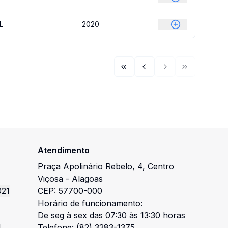
L
2020
Primeira página
Página anterior
Próxima página
Última pági
Atendimento
Praça Apolinário Rebelo
,
4
,
Centro
Viçosa
-
Alagoas
021
CEP:
57700-000
Horário de funcionamento:
De seg à sex das 07:30 às 13:30 horas
l
Telefone:
(82) 3283-1375