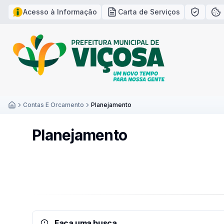
Acesso à Informação
Carta de Serviços
Política
Po
Contas E Orcamento
Planejamento
Inicío
Planejamento
Faça uma busca