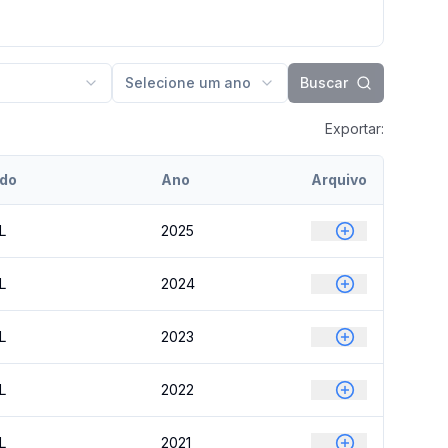
Selecione um ano
Buscar
Exportar:
odo
Ano
Arquivo
L
2025
L
2024
L
2023
L
2022
L
2021