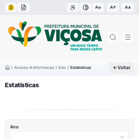
Acesso à Informação
Carta de Serviços
Acessibilidade
Contraste
Voltar
Acesso A Informacao
Esic
Estatisticas
Inicío
Estatísticas
Ano