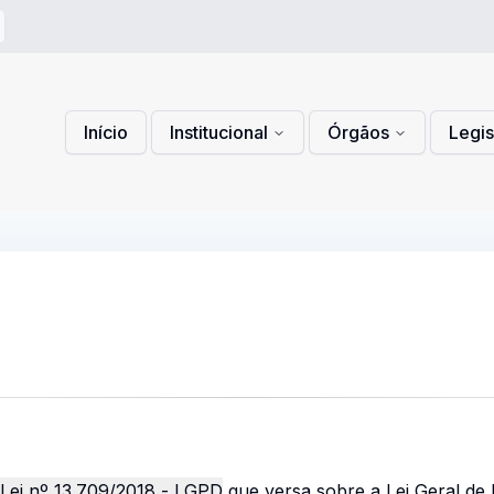
 de Privacidade
lítica de Cookies
Início
Institucional
Órgãos
Legi
Lei nº 13.709/2018 - LGPD
que versa sobre a Lei Geral de