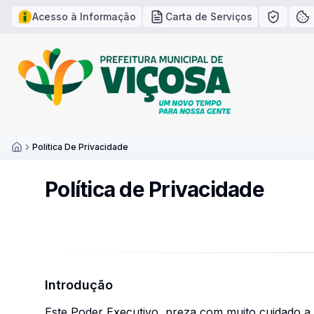
Acesso à Informação
Carta de Serviços
Política
Po
Politica De Privacidade
Inicío
Política de Privacidade
Introdução
Este Poder Executivo, preza com muito cuidado a