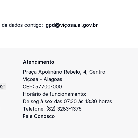
 de dados contigo:
lgpd@viçosa.al.gov.br
Atendimento
Praça Apolinário Rebelo
,
4
,
Centro
Viçosa
-
Alagoas
021
CEP:
57700-000
Horário de funcionamento:
De seg à sex das 07:30 às 13:30 horas
l
Telefone:
(82) 3283-1375
Fale Conosco