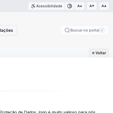
Acessibilidade
Contraste
slações
Buscar no portal
/
Voltar
 Proteção de Dados, logo é muito valioso para nós