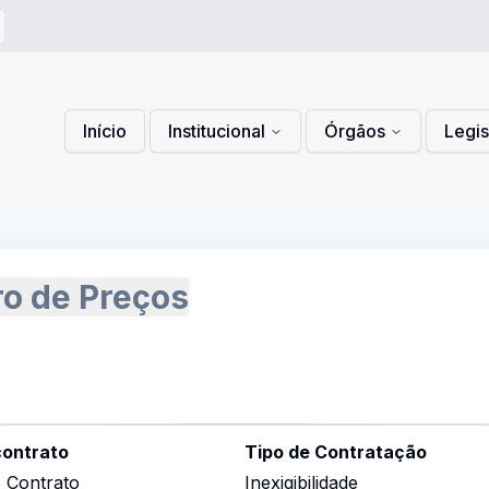
 de Privacidade
lítica de Cookies
Início
Institucional
Órgãos
Legi
ro de Preços
contrato
Tipo de Contratação
 Contrato
Inexigibilidade