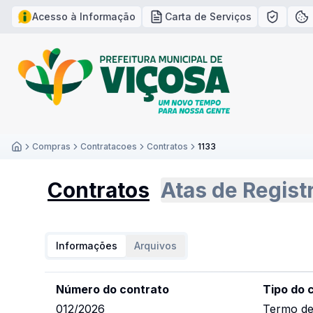
Acesso à Informação
Carta de Serviços
Política
Po
Compras
Contratacoes
Contratos
1133
Inicío
Contratos
Atas de Regist
Informações
Arquivos
Número do contrato
Tipo do 
012/2026
Termo de