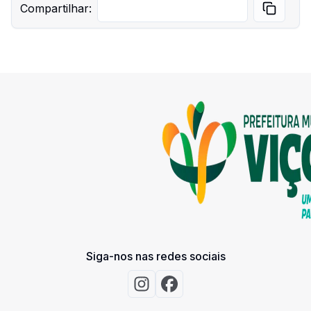
Compartilhar:
Fim da vigência
24/08/2025
Status
Adjudicado
Valor inicial
R$ 25.000,00
Valor atual
R$ 25.000,00
Fornecedor
Razão Social:
IT F. DE SENA PRODUÇÕES-ME
CNPJ: 21.964.258/0001-88
Siga-nos nas redes sociais
Objeto
Acessar Instagram
Acessar Facebook
CONTRATAÇÃO DA APRESENTAÇÃO ARTÍSTICA