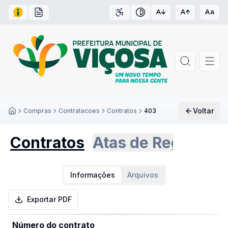
Acesso à Informação
Carta de Serviços
Acessibilidade
Contraste
Voltar
Compras
Contratacoes
Contratos
403
Inicío
Contratos
Atas de Registro 
Informações
Arquivos
Exportar PDF
Número do contrato