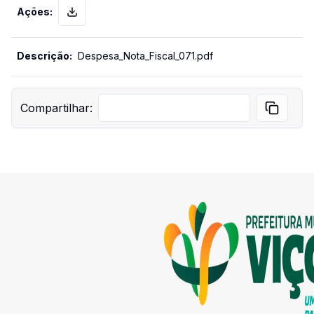
Despesa_Nota_Fiscal_071.pdf
pdf
500.65 KB
Compartilhar:
Despesa_Ordem_Pagamento_2020121616065.pdf
pdf
425.64 KB