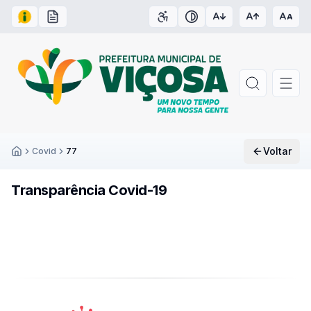
Acesso à Informação
Carta de Serviços
Acessibilidade
Contraste
Voltar
Covid
77
Inicío
Transparência Covid-19