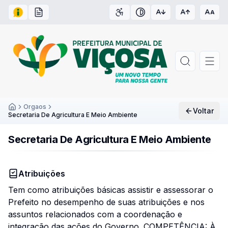
Acesso à Informação
Carta de Serviços
Acessibilidade
Contraste
Orgaos
Voltar
Inicío
Secretaria De Agricultura E Meio Ambiente
Secretaria De Agricultura E Meio Ambiente
Atribuições
Tem como atribuições básicas assistir e assessorar o
Prefeito no desempenho de suas atribuições e nos
assuntos relacionados com a coordenação e
integração das ações do Governo. COMPETÊNCIA: À